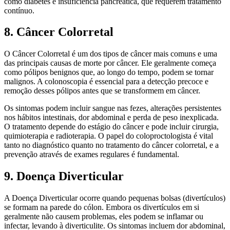
como diabetes e insuficiência pancreática, que requerem tratamento
contínuo.
8. Câncer Colorretal
O Câncer Colorretal é um dos tipos de câncer mais comuns e uma
das principais causas de morte por câncer. Ele geralmente começa
como pólipos benignos que, ao longo do tempo, podem se tornar
malignos. A colonoscopia é essencial para a detecção precoce e
remoção desses pólipos antes que se transformem em câncer.
Os sintomas podem incluir sangue nas fezes, alterações persistentes
nos hábitos intestinais, dor abdominal e perda de peso inexplicada.
O tratamento depende do estágio do câncer e pode incluir cirurgia,
quimioterapia e radioterapia. O papel do coloproctologista é vital
tanto no diagnóstico quanto no tratamento do câncer colorretal, e a
prevenção através de exames regulares é fundamental.
9. Doença Diverticular
A Doença Diverticular ocorre quando pequenas bolsas (divertículos)
se formam na parede do cólon. Embora os divertículos em si
geralmente não causem problemas, eles podem se inflamar ou
infectar, levando à diverticulite. Os sintomas incluem dor abdominal,