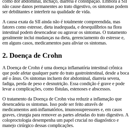
como dor abdominal, inchaço, diarreia e constipação. Embora a SII
não cause danos permanentes ao trato digestivo, os sintomas podem
ser debilitantes e interferir na qualidade de vida.
A causa exata da SII ainda não é totalmente compreendida, mas
fatores como estresse, dieta inadequada, e desequilíbrios na flora
intestinal podem desencadear ou agravar os sintomas. O tratamento
geralmente inclui mudanças na dieta, gerenciamento do estresse e,
em alguns casos, medicamentos para aliviar os sintomas.
2. Doença de Crohn
A Doença de Crohn é uma doença inflamatória intestinal crônica
que pode afetar qualquer parte do trato gastrointestinal, desde a boca
até o ânus. Os sintomas incluem dor abdominal, diarreia severa,
fadiga, perda de peso e desnutrição. Essa condição é grave e pode
levar a complicações, como fístulas, estenoses e abscessos.
O tratamento da Doença de Crohn visa reduzir a inflamação que
desencadeia os sintomas. Isso pode ser feito através de
medicamentos anti-inflamatórios, imunossupressores e, em casos
graves, cirurgia para remover as partes afetadas do trato digestivo. A
coloproctologia desempenha um papel crucial no diagnóstico e
manejo cirúrgico dessas complicações.