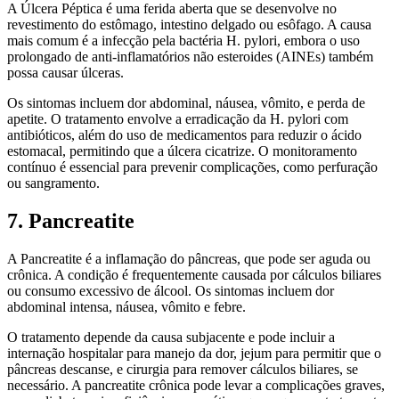
A Úlcera Péptica é uma ferida aberta que se desenvolve no
revestimento do estômago, intestino delgado ou esôfago. A causa
mais comum é a infecção pela bactéria H. pylori, embora o uso
prolongado de anti-inflamatórios não esteroides (AINEs) também
possa causar úlceras.
Os sintomas incluem dor abdominal, náusea, vômito, e perda de
apetite. O tratamento envolve a erradicação da H. pylori com
antibióticos, além do uso de medicamentos para reduzir o ácido
estomacal, permitindo que a úlcera cicatrize. O monitoramento
contínuo é essencial para prevenir complicações, como perfuração
ou sangramento.
7. Pancreatite
A Pancreatite é a inflamação do pâncreas, que pode ser aguda ou
crônica. A condição é frequentemente causada por cálculos biliares
ou consumo excessivo de álcool. Os sintomas incluem dor
abdominal intensa, náusea, vômito e febre.
O tratamento depende da causa subjacente e pode incluir a
internação hospitalar para manejo da dor, jejum para permitir que o
pâncreas descanse, e cirurgia para remover cálculos biliares, se
necessário. A pancreatite crônica pode levar a complicações graves,