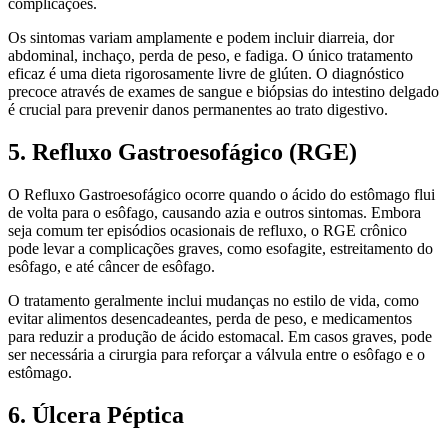
complicações.
Os sintomas variam amplamente e podem incluir diarreia, dor
abdominal, inchaço, perda de peso, e fadiga. O único tratamento
eficaz é uma dieta rigorosamente livre de glúten. O diagnóstico
precoce através de exames de sangue e biópsias do intestino delgado
é crucial para prevenir danos permanentes ao trato digestivo.
5. Refluxo Gastroesofágico (RGE)
O Refluxo Gastroesofágico ocorre quando o ácido do estômago flui
de volta para o esôfago, causando azia e outros sintomas. Embora
seja comum ter episódios ocasionais de refluxo, o RGE crônico
pode levar a complicações graves, como esofagite, estreitamento do
esôfago, e até câncer de esôfago.
O tratamento geralmente inclui mudanças no estilo de vida, como
evitar alimentos desencadeantes, perda de peso, e medicamentos
para reduzir a produção de ácido estomacal. Em casos graves, pode
ser necessária a cirurgia para reforçar a válvula entre o esôfago e o
estômago.
6. Úlcera Péptica