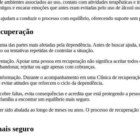
 de ambientes associados ao uso, contato com atividades terapêuticas e
ntigos e encarar emoções que antes eram evitadas pelo uso de álcool ou
es ajudam a conduzir o processo com equilíbrio, oferecendo suporte sem 
ecuperação
ma das partes mais afetadas pela dependência. Antes de buscar ajuda, m
 ou tentativas repetidas de controlar a situação.
entação. Apoiar uma pessoa em recuperação não significa aceitar todo
bandonar, rejeitar ou agir apenas com cobranças.
e informação. Durante o acompanhamento em uma Clínica de recuperação
evitar atitudes que reforcem o ciclo da dependência.
ncobre faltas, evita consequências e acredita que está protegendo a pesso
 família a encontrar um equilíbrio mais seguro.
r sido abalada ao longo de meses ou anos. O processo de recuperação p
ais seguro