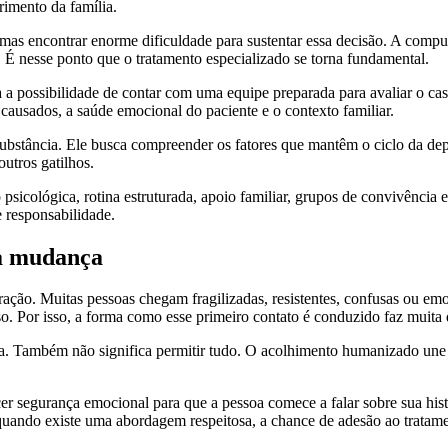
rimento da família.
s encontrar enorme dificuldade para sustentar essa decisão. A compuls
. É nesse ponto que o tratamento especializado se torna fundamental.
 a possibilidade de contar com uma equipe preparada para avaliar o cas
 causados, a saúde emocional do paciente e o contexto familiar.
bstância. Ele busca compreender os fatores que mantêm o ciclo da dep
outros gatilhos.
psicológica, rotina estruturada, apoio familiar, grupos de convivência e
 responsabilidade.
 a mudança
ação. Muitas pessoas chegam fragilizadas, resistentes, confusas ou em
. Por isso, a forma como esse primeiro contato é conduzido faz muita 
. Também não significa permitir tudo. O acolhimento humanizado une esc
 segurança emocional para que a pessoa comece a falar sobre sua histór
quando existe uma abordagem respeitosa, a chance de adesão ao tratamen