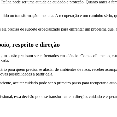
taúna pode ser uma atitude de cuidado e proteção. Quanto antes a famíl
arantido ou transformação imediata. A recuperação é um caminho séri
e ela precisa de suporte especializado para enfrentar um problema que, 
io, respeito e direção
 mas não precisam ser enfrentados em silêncio. Com acolhimento, estru
izada.
ário para quem precisa se afastar de ambientes de risco, receber acom
vas possibilidades a partir dela.
aciente, aceitar cuidado pode ser o primeiro passo para recuperar a aut
ional, essa decisão pode se transformar em direção, cuidado e esperan