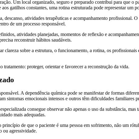
ação. Um local organizado, seguro e preparado contribui para que o pac
 aos gatilhos constantes, uma rotina estruturada pode representar um po
a, descanso, atividades terapêuticas e acompanhamento profissional. O
entro de um processo responsável.
finidos, atividades planejadas, momentos de reflexão e acompanhamento
recisa reconstruir hábitos saudáveis.
r clareza sobre a estrutura, o funcionamento, a rotina, os profissiona
o tratamento: proteger, orientar e favorecer a reconstrução da vida.
izado
responsável. A dependência química pode se manifestar de formas difere
tam sintomas emocionais intensos e outros têm dificuldades familiares p
especializada consegue observar não apenas o uso da substância, mas t
cuidado mais adequadas.
 princípio de que o paciente é uma pessoa em sofrimento, não um rótulo.
 ou agressividade.