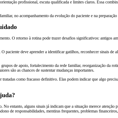
rientação profissional, escuta qualificada e limites claros. Essa comb
familiar, no acompanhamento da evolução do paciente e na preparação p
uidado
to. O retorno à rotina pode trazer desafios significativos: antigos amb
. O paciente deve aprender a identificar gatilhos, reconhecer sinais de al
rupos de apoio, fortalecimento da rede familiar, reorganização da roti
maiores são as chances de sustentar mudanças importantes.
 tratadas como fracasso definitivo. Elas podem indicar que algo precis
ajuda?
No entanto, alguns sinais já indicam que a situação merece atenção pro
o de responsabilidades, mentiras frequentes, problemas financeiros, co