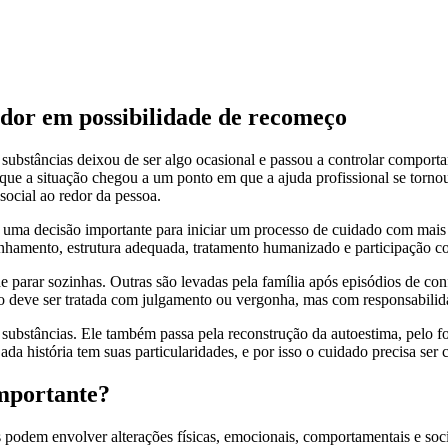
 dor em possibilidade de recomeço
substâncias deixou de ser algo ocasional e passou a controlar compor
 que a situação chegou a um ponto em que a ajuda profissional se torno
social ao redor da pessoa.
 uma decisão importante para iniciar um processo de cuidado com mais 
hamento, estrutura adequada, tratamento humanizado e participação co
e parar sozinhas. Outras são levadas pela família após episódios de co
o deve ser tratada com julgamento ou vergonha, mas com responsabilid
ubstâncias. Ele também passa pela reconstrução da autoestima, pelo fo
Cada história tem suas particularidades, e por isso o cuidado precisa se
importante?
odem envolver alterações físicas, emocionais, comportamentais e sociai