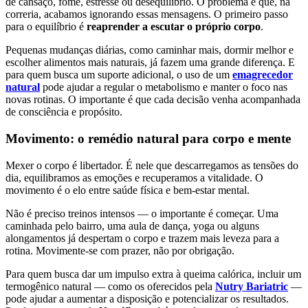
de cansaço, fome, estresse ou desequilíbrio. O problema é que, na
correria, acabamos ignorando essas mensagens. O primeiro passo
para o equilíbrio é
reaprender a escutar o próprio corpo
.
Pequenas mudanças diárias, como caminhar mais, dormir melhor e
escolher alimentos mais naturais, já fazem uma grande diferença. E
para quem busca um suporte adicional, o uso de um
emagrecedor
natural
pode ajudar a regular o metabolismo e manter o foco nas
novas rotinas. O importante é que cada decisão venha acompanhada
de consciência e propósito.
Movimento: o remédio natural para corpo e mente
Mexer o corpo é libertador. É nele que descarregamos as tensões do
dia, equilibramos as emoções e recuperamos a vitalidade. O
movimento é o elo entre saúde física e bem-estar mental.
Não é preciso treinos intensos — o importante é começar. Uma
caminhada pelo bairro, uma aula de dança, yoga ou alguns
alongamentos já despertam o corpo e trazem mais leveza para a
rotina. Movimente-se com prazer, não por obrigação.
Para quem busca dar um impulso extra à queima calórica, incluir um
termogênico natural — como os oferecidos pela
Nutry Bariatric
—
pode ajudar a aumentar a disposição e potencializar os resultados.