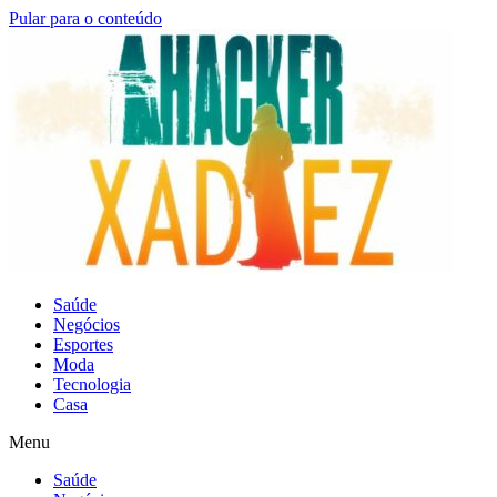
Pular para o conteúdo
Saúde
Negócios
Esportes
Moda
Tecnologia
Casa
Menu
Saúde