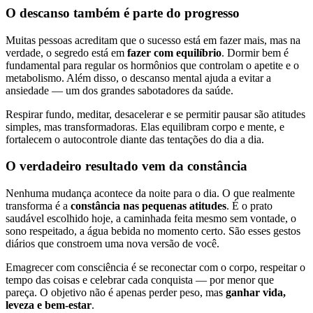
O descanso também é parte do progresso
Muitas pessoas acreditam que o sucesso está em fazer mais, mas na
verdade, o segredo está em
fazer com equilíbrio
. Dormir bem é
fundamental para regular os hormônios que controlam o apetite e o
metabolismo. Além disso, o descanso mental ajuda a evitar a
ansiedade — um dos grandes sabotadores da saúde.
Respirar fundo, meditar, desacelerar e se permitir pausar são atitudes
simples, mas transformadoras. Elas equilibram corpo e mente, e
fortalecem o autocontrole diante das tentações do dia a dia.
O verdadeiro resultado vem da constância
Nenhuma mudança acontece da noite para o dia. O que realmente
transforma é a
constância nas pequenas atitudes
. É o prato
saudável escolhido hoje, a caminhada feita mesmo sem vontade, o
sono respeitado, a água bebida no momento certo. São esses gestos
diários que constroem uma nova versão de você.
Emagrecer com consciência é se reconectar com o corpo, respeitar o
tempo das coisas e celebrar cada conquista — por menor que
pareça. O objetivo não é apenas perder peso, mas
ganhar vida,
leveza e bem-estar
.