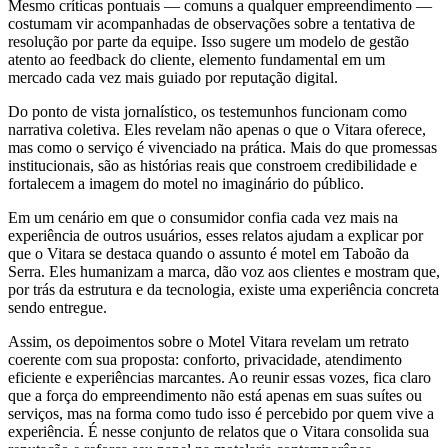
Mesmo críticas pontuais — comuns a qualquer empreendimento —
costumam vir acompanhadas de observações sobre a tentativa de
resolução por parte da equipe. Isso sugere um modelo de gestão
atento ao feedback do cliente, elemento fundamental em um
mercado cada vez mais guiado por reputação digital.
Do ponto de vista jornalístico, os testemunhos funcionam como
narrativa coletiva. Eles revelam não apenas o que o Vitara oferece,
mas como o serviço é vivenciado na prática. Mais do que promessas
institucionais, são as histórias reais que constroem credibilidade e
fortalecem a imagem do motel no imaginário do público.
Em um cenário em que o consumidor confia cada vez mais na
experiência de outros usuários, esses relatos ajudam a explicar por
que o Vitara se destaca quando o assunto é motel em Taboão da
Serra. Eles humanizam a marca, dão voz aos clientes e mostram que,
por trás da estrutura e da tecnologia, existe uma experiência concreta
sendo entregue.
Assim, os depoimentos sobre o Motel Vitara revelam um retrato
coerente com sua proposta: conforto, privacidade, atendimento
eficiente e experiências marcantes. Ao reunir essas vozes, fica claro
que a força do empreendimento não está apenas em suas suítes ou
serviços, mas na forma como tudo isso é percebido por quem vive a
experiência. É nesse conjunto de relatos que o Vitara consolida sua