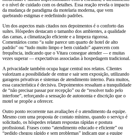
e o nível de cuidado com os detalhes. Essa reação revela o impacto
da mudança de paradigma da motelaria moderna, que vem
quebrando estigmas e redefinindo padrões.
Um dos aspectos mais citados nos depoimentos é o conforto das
suítes. Hóspedes destacam o tamanho dos ambientes, a qualidade
das camas, a climatização eficiente e a limpeza rigorosa.
Comentários como “a suíte parece um quarto de hotel de alto
padrão” ou “tudo muito limpo e bem cuidado” aparecem com
frequência, indicando que o Vitara consegue atender — e muitas
vezes superar — expectativas associadas à hospedagem tradicional.
A privacidade também ocupa lugar central nos relatos. Clientes
valorizam a possibilidade de entrar e sair sem exposição, utilizando
garagens privativas e sistemas de atendimento interno. Para muitos,
essa característica é decisiva. Depoimentos ressaltam a tranquilidade
de “não precisar passar por recepção” ou de “resolver tudo pelo
interfone”, reforçando a sensação de autonomia e discrição que o
motel se propõe a oferecer.
Outro ponto recorrente nas avaliações é o atendimento da equipe.
Mesmo com uma proposta de contato mínimo, quando o serviço é
solicitado, os hóspedes relatam respostas rápidas e postura
profissional. Frases como “atendimento educado e eficiente” ou
“pedido chegou rápido e sem problemas” indicam que a equipe